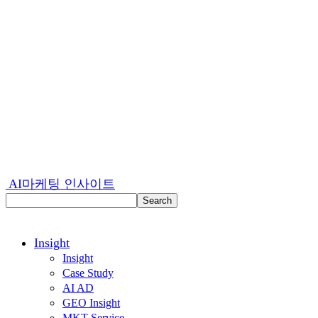
AI마케팅 인사이트
Insight
Insight
Case Study
AI AD
GEO Insight
MKT Service